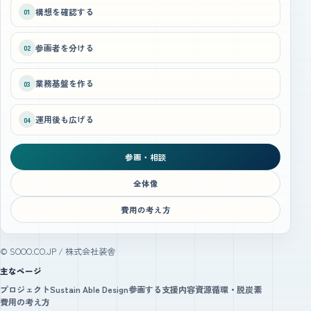
構想を確認する
01
参画者を分ける
02
業務基盤を作る
03
運用後も広げる
04
参画・相談
全体像
費用の考え方
© SOOO.CO.JP / 株式会社装舎
主なページ
プロジェクト
Sustain Able Design
参画する
支援内容
資源循環・脱炭素
費用の考え方