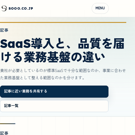
MENU
SOOO.CO.JP
記事
SaaS導入と、品質を届
ける業務基盤の違い
貴社が必要としているのが標準SaaSで十分な範囲なのか、事業に合わせ
た業務基盤として整える範囲なのかを分けます。
記事に近い業務を共有する
記事一覧
記事