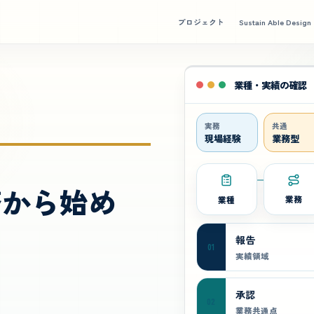
プロジェクト
Sustain Able Design
業種・実績の確認
実務
共通
現場経験
業務型
務から始め
業種
業務
報告
01
実績領域
承認
02
業務共通点