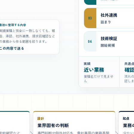
社外連携
03
詰まり
最初に整理する内容
実績業種と完全に一致しなくても、報
告、承認、社外連携、請求前確認など
技術検証
の業務から作る範囲を絞ります。
04
開始候補
この内容で送る
実績
共通
近い業務
確
業種名だけで見ませ
流れ
ん
認し
設計
起点
業界固有の判断
業務
求前確認など、
専門判断や例外対応を、貴社専用の業務基盤
少ない