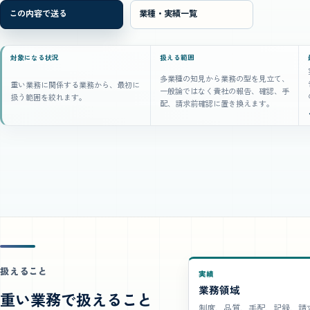
この内容で送る
業種・実績一覧
対象になる状況
扱える範囲
多業種の知見から業務の型を見立て、
重い業務に関係する業務から、最初に
一般論ではなく貴社の報告、確認、手
扱う範囲を絞れます。
配、請求前確認に置き換えます。
扱えること
実績
業務領域
重い業務で扱えること
制度、品質、手配、記録、請