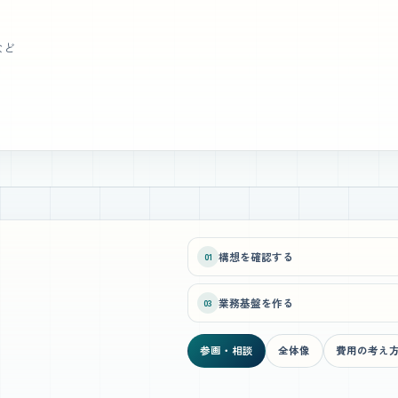
など
構想を確認する
01
業務基盤を作る
03
参画・相談
全体像
費用の考え