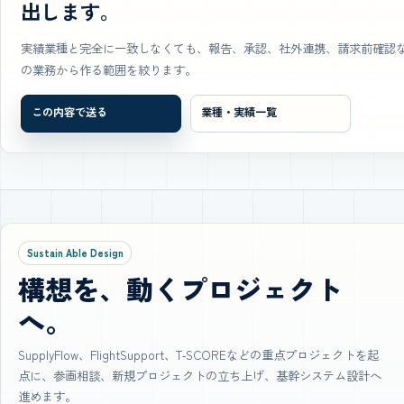
出します。
実績業種と完全に一致しなくても、報告、承認、社外連携、請求前確認
の業務から作る範囲を絞ります。
この内容で送る
業種・実績一覧
Sustain Able Design
構想を、動くプロジェクト
へ。
SupplyFlow、FlightSupport、T‑SCOREなどの重点プロジェクトを起
点に、参画相談、新規プロジェクトの立ち上げ、基幹システム設計へ
進めます。