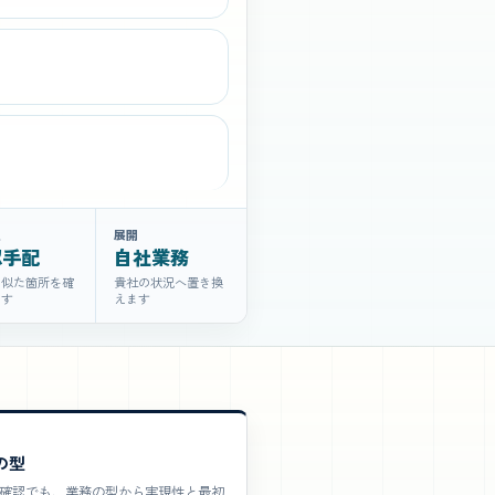
点
展開
認手配
自社業務
の似た箇所を確
貴社の状況へ置き換
ます
えます
の型
確認でも、業務の型から実現性と最初