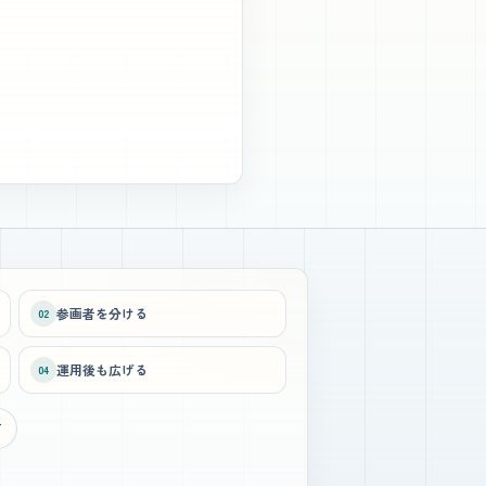
参画者を分ける
02
運用後も広げる
04
方