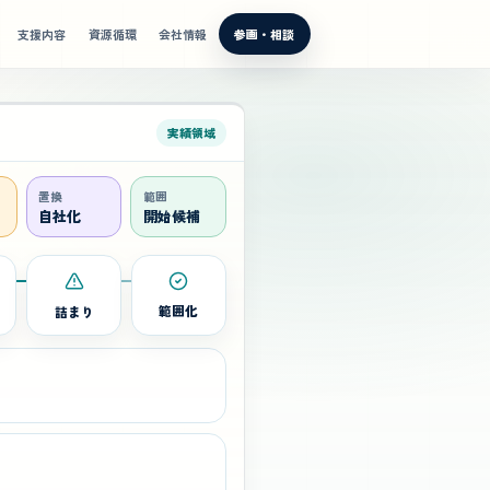
支援内容
資源循環
会社情報
参画・相談
実績領域
置換
範囲
自社化
開始候補
詰まり
範囲化