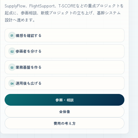
SupplyFlow、FlightSupport、T‑SCOREなどの重点プロジェクトを
起点に、参画相談、新規プロジェクトの立ち上げ、基幹システム
設計へ進めます。
構想を確認する
01
参画者を分ける
02
業務基盤を作る
03
運用後も広げる
04
参画・相談
全体像
費用の考え方