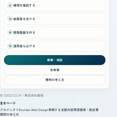
構想を確認する
01
参画者を分ける
02
業務基盤を作る
03
運用後も広げる
04
参画・相談
全体像
費用の考え方
© SOOO.CO.JP / 株式会社装舎
主なページ
プロジェクト
Sustain Able Design
参画する
支援内容
資源循環・脱炭素
費用の考え方