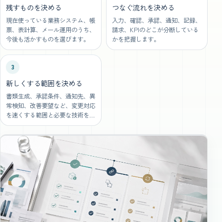
残すものを決める
つなぐ流れを決める
現在使っている業務システム、帳
入力、確認、承認、通知、記録、
票、表計算、メール運用のうち、
請求、KPIのどこが分断している
今後も活かすものを選びます。
かを把握します。
3
新しくする範囲を決める
書類生成、承認条件、通知先、異
常検知、改善要望など、変更対応
を速くする範囲と必要な技術を使
う範囲を決めます。