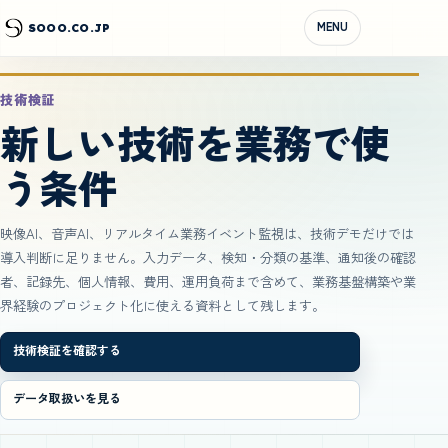
MENU
SOOO.CO.JP
技術検証
新しい技術を業務で使
う条件
映像AI、音声AI、リアルタイム業務イベント監視は、技術デモだけでは
導入判断に足りません。入力データ、検知・分類の基準、通知後の確認
者、記録先、個人情報、費用、運用負荷まで含めて、業務基盤構築や業
界経験のプロジェクト化に使える資料として残します。
技術検証を確認する
データ取扱いを見る