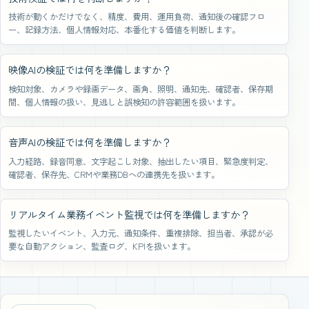
技術が動くかだけでなく、精度、費用、運用負荷、通知後の確認フロ
ー、記録方法、個人情報対応、本番化する価値を判断します。
映像AIの検証では何を準備しますか？
検知対象、カメラや録画データ、画角、照明、通知先、確認者、保存期
間、個人情報の扱い、見逃しと誤検知の許容範囲を扱います。
音声AIの検証では何を準備しますか？
入力経路、録音同意、文字起こし対象、抽出したい項目、緊急度判定、
確認者、保存先、CRMや業務DBへの連携先を扱います。
リアルタイム業務イベント監視では何を準備しますか？
監視したいイベント、入力元、通知条件、重複排除、担当者、承認が必
要な自動アクション、監査ログ、KPIを扱います。