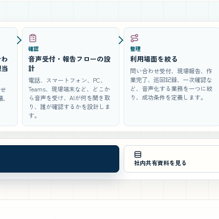
確認
整理
合わ
音声受付・報告フローの設
利用場面を絞る
担当
計
問い合わせ受付、現場報告、作
業完了、巡回記録、一次確認な
電話、スマートフォン、PC、
ど、音声化する業務を一つに絞
Teams、現場端末など、どこか
わせ
り、成功条件を定義します。
ら音声を受け、AIが何を聞き取
議、
り、誰が確認するかを設計しま
す。
社内共有資料を見る