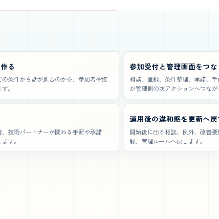
を作る
参加受付と管理画面をつな
どの条件から話が進むのかを、参加者や協
相談、登録、条件整理、承諾、手
ます。
が管理側の次アクションへつなが
す
運用後の違和感を更新へ戻
者、技術パートナーが関わる手配や承諾
開始後に出る相談、例外、改善要
します。
録、管理ルールへ戻します。