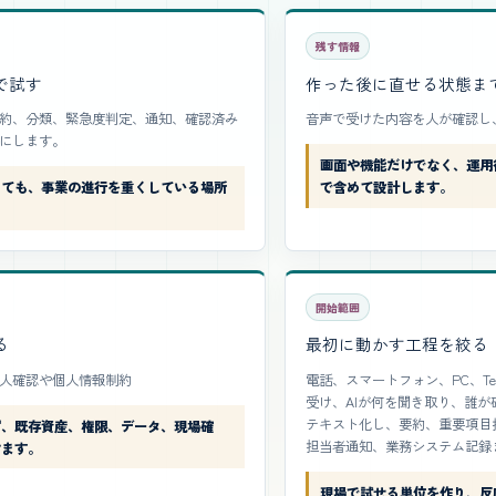
残す情報
で試す
作った後に直せる状態ま
約、分類、緊急度判定、通知、確認済み
音声で受けた内容を人が確認し
にします。
画面や機能だけでなく、運用
くても、事業の進行を重くしている場所
で含めて設計します。
。
開始範囲
る
最初に動かす工程を絞る
人確認や個人情報制約
電話、スマートフォン、PC、T
受け、AIが何を聞き取り、誰が
テキスト化し、要約、重要項目
ず、既存資産、権限、データ、現場確
担当者通知、業務システム記録
けます。
現場で試せる単位を作り、反