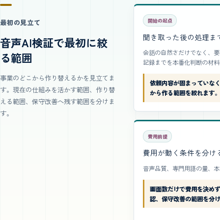
開始の起点
最初の見立て
聞き取った後の処理ま
音声AI検証で最初に絞
会話の自然さだけでなく、要
る範囲
記録までを本番化判断の材料
事業のどこから作り替えるかを見立てま
依頼内容が固まっていな
す。現在の仕組みを活かす範囲、作り替
から作る範囲を絞れます
える範囲、保守改善へ残す範囲を分けま
す。
費用前提
費用が動く条件を分け
音声品質、専門用語の量、本
画面数だけで費用を決め
認、保守改善の範囲を分