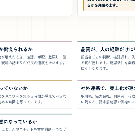
るかを見極めます。
が耐えられるか
品質が、人の経験だけに
荷が増えたとき、確認、手配、差戻し、請
担当者ごとの判断、確認漏れ、例
、現場の詰まりが成長の速度を止めます。
品質が揺れます。確認条件を業務
にくくなります。
っていないか
社外連携で、売上化が遅
票を見て状況を集める時間が増えているな
取引先、協力会社、利用者、行政
進める時間を奪っています。
に残ると、請求前確認や供給のス
状態になっているか
ほど、AIやロボットを業務判断へつなげ