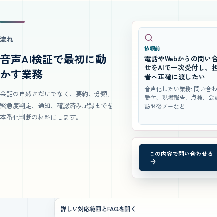
流れ
依頼前
音声AI検証で最初に動
電話やWebからの問い
せをAIで一次受付し、
かす業務
者へ正確に渡したい
音声化したい業務: 問い合
会話の自然さだけでなく、要約、分類、
受付、現場報告、点検、会
緊急度判定、通知、確認済み記録までを
訪問後メモなど
本番化判断の材料にします。
この内容で問い合わせる
詳しい対応範囲とFAQを開く