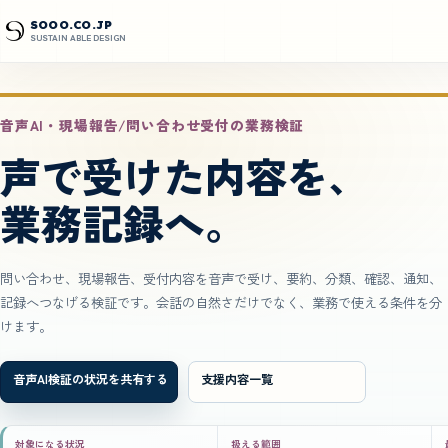
SOOO.CO.JP
SUSTAIN ABLE DESIGN
音声AI・現場報告/問い合わせ受付の業務検証
声で受けた内容を、
業務記録へ。
問い合わせ、現場報告、受付内容を音声で受け、要約、分類、確認、通知、
記録へつなげる検証です。会話の自然さだけでなく、業務で使える条件を分
けます。
音声AI検証の状況を共有する
支援内容一覧
対象になる状況
扱える範囲