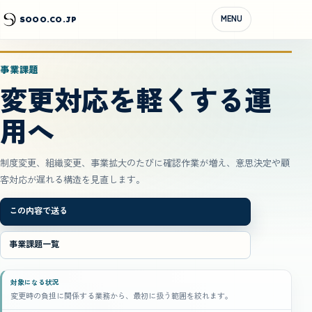
MENU
SOOO.CO.JP
事業課題
変更対応を軽くする運
用へ
制度変更、組織変更、事業拡大のたびに確認作業が増え、意思決定や顧
客対応が遅れる構造を見直します。
この内容で送る
事業課題一覧
対象になる状況
変更時の負担に関係する業務から、最初に扱う範囲を絞れます。