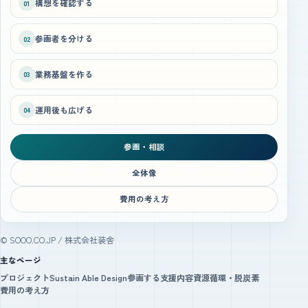
構想を確認する
01
参画者を分ける
02
業務基盤を作る
03
運用後も広げる
04
参画・相談
全体像
費用の考え方
© SOOO.CO.JP / 株式会社装舎
主なページ
プロジェクト
Sustain Able Design
参画する
支援内容
資源循環・脱炭素
費用の考え方