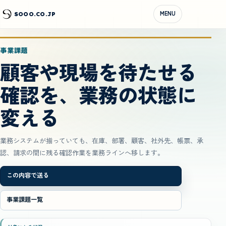
MENU
SOOO.CO.JP
事業課題
顧客や現場を待たせる
確認を、業務の状態に
変える
業務システムが揃っていても、在庫、部署、顧客、社外先、帳票、承
認、請求の間に残る確認作業を業務ラインへ移します。
この内容で送る
事業課題一覧