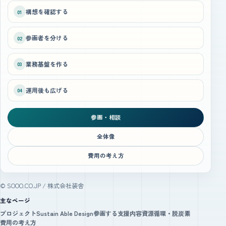
構想を確認する
01
参画者を分ける
02
業務基盤を作る
03
運用後も広げる
04
参画・相談
全体像
費用の考え方
© SOOO.CO.JP / 株式会社装舎
主なページ
プロジェクト
Sustain Able Design
参画する
支援内容
資源循環・脱炭素
費用の考え方