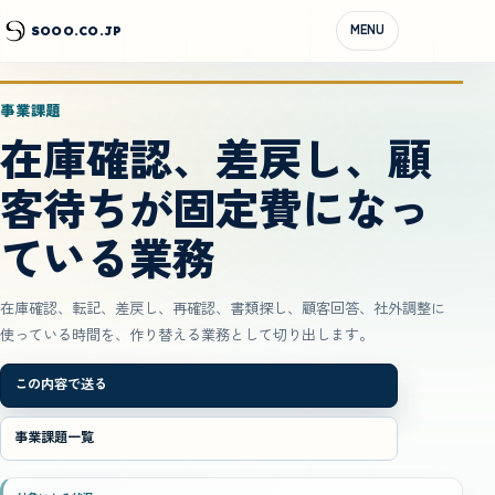
MENU
SOOO.CO.JP
事業課題
在庫確認、差戻し、顧
客待ちが固定費になっ
ている業務
在庫確認、転記、差戻し、再確認、書類探し、顧客回答、社外調整に
使っている時間を、作り替える業務として切り出します。
この内容で送る
事業課題一覧