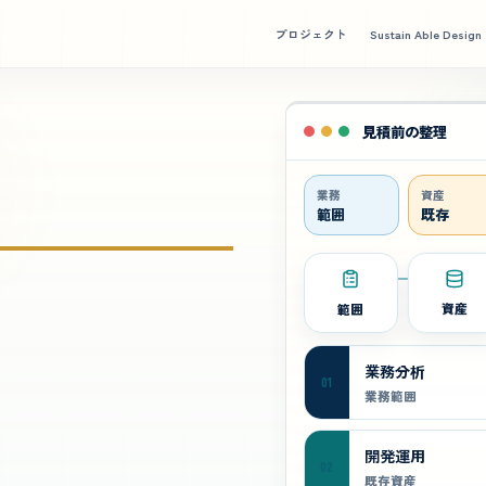
プロジェクト
Sustain Able Design
見積前の整理
業務
資産
範囲
既存
範囲
資産
業務分析
01
業務範囲
開発運用
02
既存資産