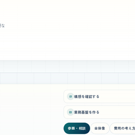
要な
構想を確認する
01
業務基盤を作る
03
参画・相談
全体像
費用の考え