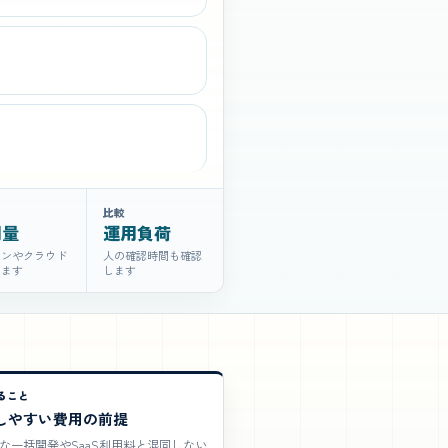
比較
用量
運用負荷
クンやクラウド
人の確認時間も確認
けます
します
ること
しやすい費用の前提
な一括開発やSaaS利用料と混同しない