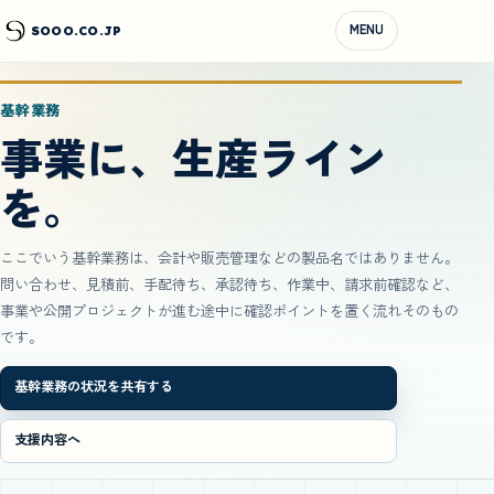
MENU
SOOO.CO.JP
基幹業務
事業に、生産ライン
を。
ここでいう基幹業務は、会計や販売管理などの製品名ではありません。
問い合わせ、見積前、手配待ち、承認待ち、作業中、請求前確認など、
事業や公開プロジェクトが進む途中に確認ポイントを置く流れそのもの
です。
基幹業務の状況を共有する
支援内容へ