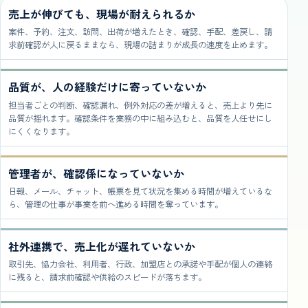
売上が伸びても、現場が耐えられるか
案件、予約、注文、訪問、出荷が増えたとき、確認、手配、差戻し、請
求前確認が人に戻るままなら、現場の詰まりが成長の速度を止めます。
品質が、人の経験だけに寄っていないか
担当者ごとの判断、確認漏れ、例外対応の差が増えると、売上より先に
品質が揺れます。確認条件を業務の中に組み込むと、品質を人任せにし
にくくなります。
管理者が、確認係になっていないか
日報、メール、チャット、帳票を見て状況を集める時間が増えているな
ら、管理の仕事が事業を前へ進める時間を奪っています。
社外連携で、売上化が遅れていないか
取引先、協力会社、利用者、行政、加盟店との承諾や手配が個人の連絡
に残ると、請求前確認や供給のスピードが落ちます。