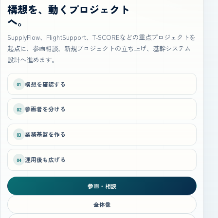
構想を、動くプロジェクト
へ。
SupplyFlow、FlightSupport、T‑SCOREなどの重点プロジェクトを
起点に、参画相談、新規プロジェクトの立ち上げ、基幹システム
設計へ進めます。
構想を確認する
01
参画者を分ける
02
業務基盤を作る
03
運用後も広げる
04
参画・相談
全体像