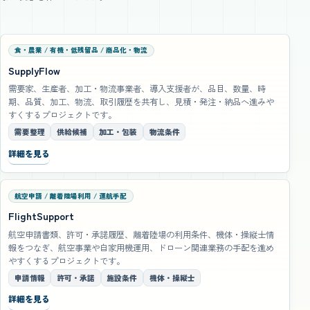
食・農業 / 有機・低残留品 / 商品化・物流
SupplyFlow
需要家、生産者、加工・物流事業者、導入支援者が、品目、数量、時
期、品質、加工、物流、取引履歴を共有し、見積・発注・納品へ進みや
すくするプロジェクトです。
需要整理
供給候補
加工・包装
物流条件
詳細を見る
航空申請 / 離着陸場利用 / 運航手配
FlightSupport
航空申請書類、許可・承諾履歴、離着陸場の利用条件、機体・操縦士情
報をつなぎ、航空事業や自家用機運用、ドローン関連業務の手配を進め
やすくするプロジェクトです。
申請情報
許可・承諾
施設条件
機体・操縦士
詳細を見る