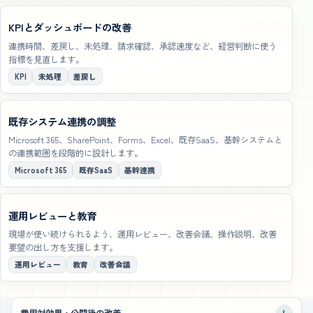
KPIとダッシュボードの改善
連携時間、差戻し、未処理、請求確認、承認速度など、経営判断に使う
指標を見直します。
KPI
未処理
差戻し
既存システム連携の調整
Microsoft 365、SharePoint、Forms、Excel、既存SaaS、基幹システムと
の連携範囲を段階的に設計します。
Microsoft 365
既存SaaS
基幹連携
運用レビューと教育
現場が使い続けられるよう、運用レビュー、改善会議、操作説明、改善
要望の出し方を支援します。
運用レビュー
教育
改善会議
費用対効果・公開後の改善