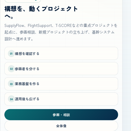
構想を、動くプロジェクト
へ。
SupplyFlow、FlightSupport、T‑SCOREなどの重点プロジェクトを
起点に、参画相談、新規プロジェクトの立ち上げ、基幹システム
設計へ進めます。
構想を確認する
01
参画者を分ける
02
業務基盤を作る
03
運用後も広げる
04
参画・相談
全体像