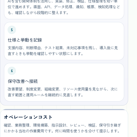
AIを含む開発体制を活用し、実装、修正、検証、仕様整理を短い単
位で進めます。画面、API、データ処理、通知、帳票、検知処理など
も、確認しながら段階的に整えます。
5
仕様と挙動を記録
支援内容、判断理由、テスト結果、未対応事項を残し、導入後に見
直すときも挙動を確認しやすい状態にします。
6
保守改善へ接続
改善要望、制度変更、組織変更、リソース使用量を見ながら、次に
直す範囲と運用ルールを継続的に見直します。
オペレーションコスト
確認、業務整理、環境構築、指示設計、レビュー、検証、保守引き継ぎ
にかかる当社の作業費用です。何に時間を使うかを分けて提示します。