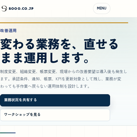
MENU
SOOO.CO.JP
改善運用
変わる業務を、直せる
まま運用します。
制度変更、組織変更、帳票変更、現場からの改善要望は導入後も発生し
ます。承認条件、通知、帳票、KPIを更新対象として残し、業務が変
わっても手作業へ戻らない運用体制を設計します。
業務状況を共有する
ワークショップを見る