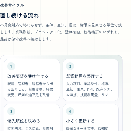
改善サイクル
直し続ける流れ
不具合対応で終わらせず、条件、通知、帳票、権限を見直せる単位で残
します。業務刷新、プロジェクト化、緊急復旧、技術検証のいずれも、
最後は保守改善へ接続します。
1
2
改善要望を受け付ける
影響範囲を整理する
現場、管理者、経営者から出
入力項目、承認条件、権限、
る困りごと、制度変更、帳票
通知、帳票、KPI、既存システ
変更、通知の過不足を改善要
ム連携、技術利用量、リソー
望として集約します。
ス利用のどこに影響するかを
開発運用の前提として確認し
3
4
ます。
優先順位を決める
小さく更新する
時間削減、ミス防止、制度対
軽微なルール変更、通知変