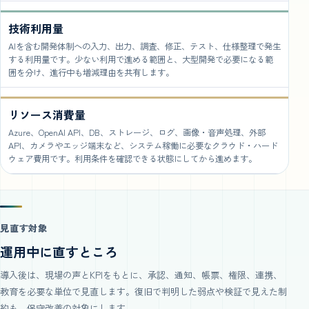
技術利用量
AIを含む開発体制への入力、出力、調査、修正、テスト、仕様整理で発生
する利用量です。少ない利用で進める範囲と、大型開発で必要になる範
囲を分け、進行中も増減理由を共有します。
リソース消費量
Azure、OpenAI API、DB、ストレージ、ログ、画像・音声処理、外部
API、カメラやエッジ端末など、システム稼働に必要なクラウド・ハード
ウェア費用です。利用条件を確認できる状態にしてから進めます。
見直す対象
運用中に直すところ
導入後は、現場の声とKPIをもとに、承認、通知、帳票、権限、連携、
教育を必要な単位で見直します。復旧で判明した弱点や検証で見えた制
約も、保守改善の対象にします。