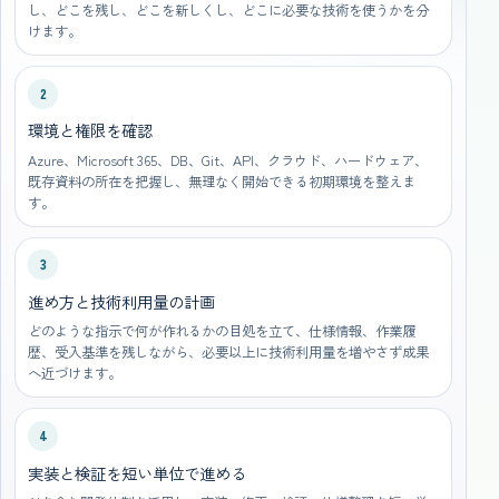
し、どこを残し、どこを新しくし、どこに必要な技術を使うかを分
けます。
2
環境と権限を確認
Azure、Microsoft 365、DB、Git、API、クラウド、ハードウェア、
既存資料の所在を把握し、無理なく開始できる初期環境を整えま
す。
3
進め方と技術利用量の計画
どのような指示で何が作れるかの目処を立て、仕様情報、作業履
歴、受入基準を残しながら、必要以上に技術利用量を増やさず成果
へ近づけます。
4
実装と検証を短い単位で進める