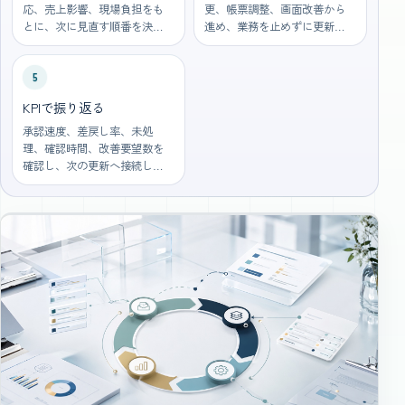
応、売上影響、現場負担をも
更、帳票調整、画面改善から
とに、次に見直す順番を決め
進め、業務を止めずに更新し
ます。
ます。
5
KPIで振り返る
承認速度、差戻し率、未処
理、確認時間、改善要望数を
確認し、次の更新へ接続しま
す。