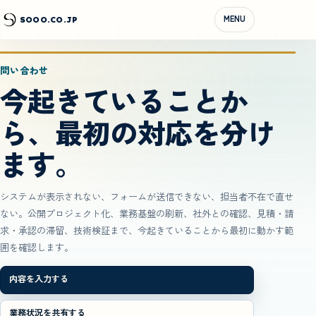
MENU
SOOO.CO.JP
問い合わせ
今起きていることか
ら、最初の対応を分け
ます。
システムが表示されない、フォームが送信できない、担当者不在で直せ
ない。公開プロジェクト化、業務基盤の刷新、社外との確認、見積・請
求・承認の滞留、技術検証まで、今起きていることから最初に動かす範
囲を確認します。
内容を入力する
業務状況を共有する