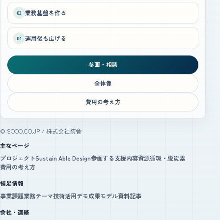
業務基盤を作る
03
運用後も広げる
04
参画・相談
全体像
費用の考え方
© SOOO.CO.JP / 株式会社装舎
主なページ
プロジェクト
Sustain Able Design
参画する
支援内容
資源循環・脱炭素
費用の考え方
補足情報
事業課題
業務テーマ
技術活用デモ
成果モデル
資料
記事
会社・連絡