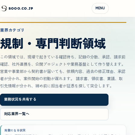
MENU
SOOO.CO.JP
業界カテゴリ
規制・専門判断領域
この領域では、現場で起きている確認待ち、記録の分散、承認、請求前
確認、社外連携を、公開プロジェクトや業務基盤として作り替えます。
営業や事業部から契約書が届いても、依頼内容、過去の修正理由、承認
者が分かれ、案件開始の初動が遅れます。 請求書、領収書、稟議、取
引先情報が分かれ、締め前に担当者が証憑を探して突合します。
業務状況を共有する
対応業界一覧へ
対象になる状況