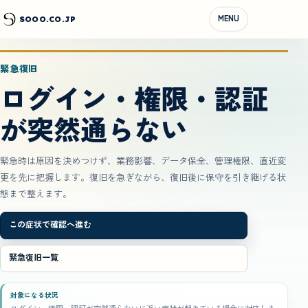
MENU
SOOO.CO.JP
緊急復旧
ログイン・権限・認証
が突然通らない
緊急時は原因を決めつけず、業務影響、データ保全、管理権限、直近変
更を先に把握します。復旧を急ぎながら、復旧後に保守を引き継げる状
態まで整えます。
この症状で確認へ進む
緊急復旧一覧
対象になる状況