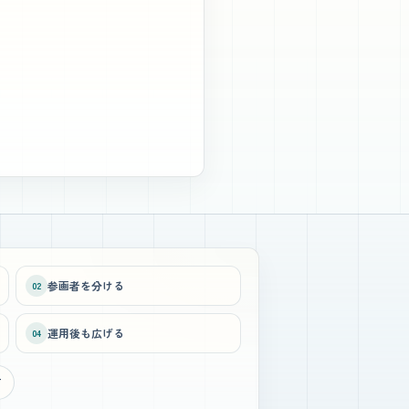
参画者を分ける
02
運用後も広げる
04
方