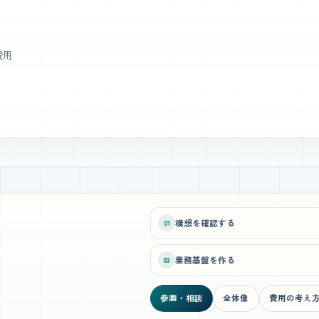
費用
構想を確認する
01
業務基盤を作る
03
参画・相談
全体像
費用の考え