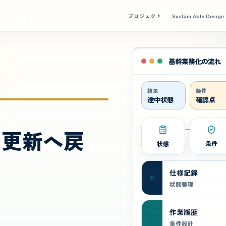
プロジェクト
Sustain Able Design
基幹業務化の流れ
結果
条件
途中状態
確認点
の更新へ戻
状態
条件
仕様記録
01
状態整理
作業履歴
02
条件設計