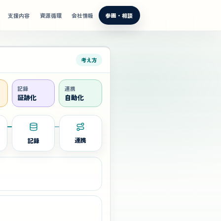
支援内容
資源循環
会社情報
参画・相談
考え方
記録
連携
証跡化
自動化
記録
連携