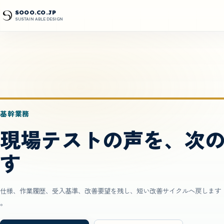
SOOO.CO.JP
SUSTAIN ABLE DESIGN
基幹業務
現場テストの声を、次
す
仕様、作業履歴、受入基準、改善要望を残し、短い改善サイクルへ戻します
。