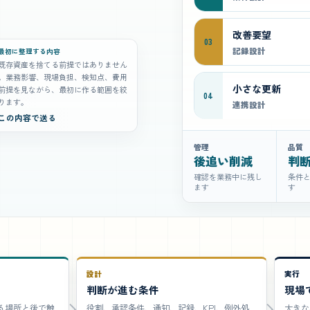
改善要望
03
記録設計
最初に整理する内容
既存資産を捨てる前提ではありません
。業務影響、現場負担、検知点、費用
小さな更新
前提を見ながら、最初に作る範囲を絞
04
ります。
連携設計
この内容で送る
管理
品質
後追い削減
判
確認を業務中に残し
条件
ます
す
設計
実行
判断が進む条件
現場
る場所と後で触
役割、承認条件、通知、記録、KPI、例外処
大きな